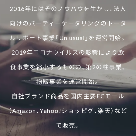
2016年にはそのノウハウを生かし、法人
向けのパーティーケータリングのトータ
ルサポート事業「Un usual」を運営開始。
2019年コロナウイルスの影響により飲
食事業を縮小するものの、第2の柱事業、
物販事業を運営開始。
自社ブランド商品を国内主要ECモール
（Amazon、Yahoo!ショッピグ、楽天）など
で販売。