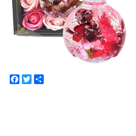
F
T
共
ac
w
有
e
itt
b
er
o
o