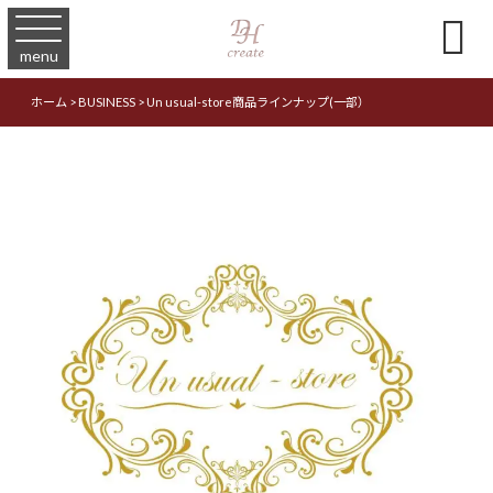

menu
ホーム
>
BUSINESS
>
Un usual-store商品ラインナップ(一部）